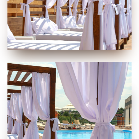
родини з Greblya Pool
Зона відпочинку Greblya Pool створена для
комфортного дозвілля всієї родини. Велика чаша
площею 130 кв. м з підігрівом дає змогу
насолоджуватись водними процедурами за будь-якої
погоди.
А після плавання ви завжди можете відпочити в
затишній лаунж-зоні, де на вас чекає спокій і комфорт.
Легкий бриз, тепле сонце і м’які шезлонги створять
атмосферу безтурботності.
Якщо ви шукаєте ідеальний спосіб відновити сили,
відпочинок в Білій Церкві з басейном стане чудовим
вибором. Ароматні напої, легкі закуски й приємна