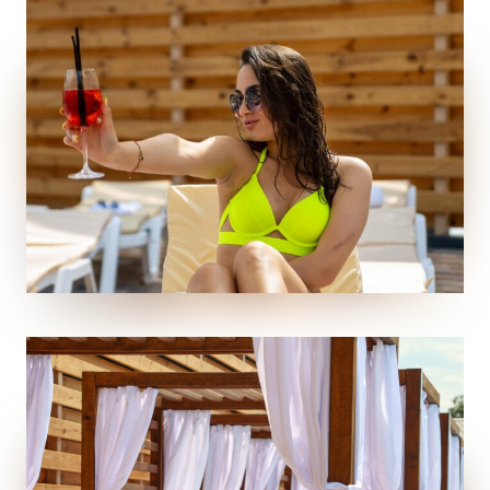
Неважливо, любите ви спокійно проводити час або
ж надаєте перевагу активним водним розвагам,
відпочинок за містом з басейном стане чудовим
варіантом проведення часу. Тут можна не тільки
поплавати, а й весело провести час із друзями чи
сім’єю. Дітям сподобається плескатися у воді, а
дорослі зможуть насолодитися приємною бесідою на
березі.
Заміський комплекс
відпочинку з
басейном: комфорт і
релакс для всієї