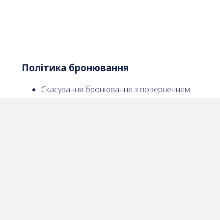
Політика бронювання
Скасування бронювання з поверненням
коштів можливе за 24 години до дати
бронювання.
Зміна погодних умов не є причиною
повернення вартості або перенесення в
день бронювання.
Для змін або скасування бронювання ми
будемо вдячні, якщо Ви зателефонуєте
нам за номером +380987208070