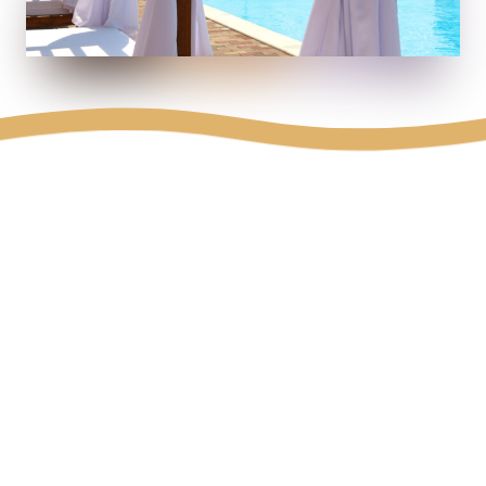
музика зроблять ваш день ще більш незабутнім. Тут
кожен знайде свій варіант, щоби розслабитися і
насолодитися миттю спокою:
просторі шезлонги, щоб зручно засмагати на
сонці;
сімейні ліжка для максимального комфорту.
VIP-бунгало для тих, хто цінує усамітнення та
ексклюзивний сервіс;
літня тераса, де можна скуштувати смачні
страви та освіжаючі коктейлі.
Відпочинок з басейном під Києвом подарує не тільки
задоволення, а й оздоровчу користь. Плавання
зміцнює серцево-судинну систему, покращує гнучкість
тіла та допомагає зняти напругу в м’язах. Тепла вода