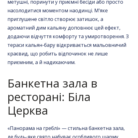
метушні, поринути у приємні бесіди або просто
насолодитися моментом наодинці. М’яке
приглушене
світло створює затишок, а
ароматний дим кальяну доповнює цей ефект,
додаючи відчуття комфорту та умиротворення. З
тераси кальян-бару відкривається мальовничий
краєвид, що робить відпочинок не лише
приємним, а й надихаючим.
Банкетна зала в
ресторані: Біла
Церква
«Панорама на греблі» — стильна банкетна зала,
де будь-яке свято набуває особливого шарму.