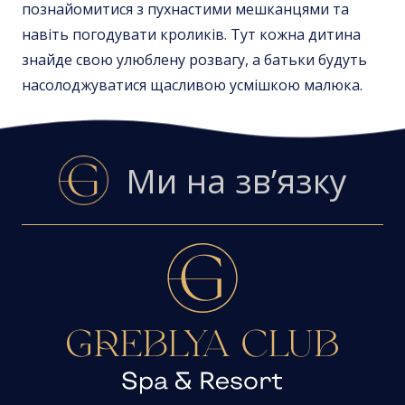
познайомитися з пухнастими мешканцями та
навіть погодувати кроликів. Тут кожна дитина
знайде свою улюблену розвагу, а батьки будуть
насолоджуватися щасливою усмішкою малюка.
Ми на зв’язку