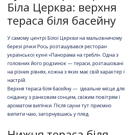
Біла Церква
: верхня
тераса біля басейну
У самому центрі Білої Церкви на мальовничому
березі річки Рось розташувався
ресторан
української кухні
«Панорама на греблі». Одна з
головних його родзинок — тераси, розташовані
на різних рівнях, кожна з яких має свій характер і
настрій.
Верхня тераса біля басейну — ідеальне місце для
сніданку з ранковим сонцем, свіжим повітрям і
ароматом випічки. Після сауни тут приємно
випити чаю, загорнувшись у плед.
Нижня тераса біля