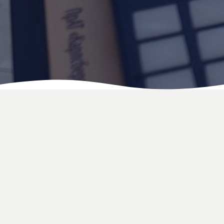
Поки що заходів не заплановано
Ми на зв’язку