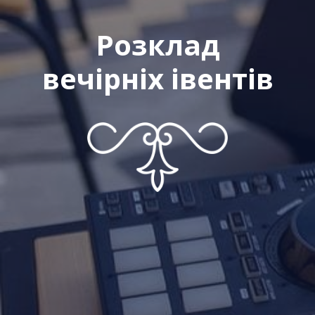
Розклад
вечірніх івентів